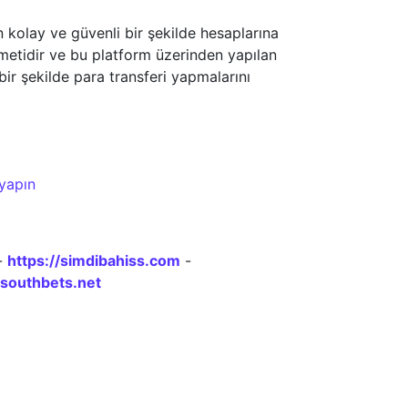
n kolay ve güvenli bir şekilde hesaplarına
zmetidir ve bu platform üzerinden yapılan
 bir şekilde para transferi yapmalarını
yapın
-
https://simdibahiss.com
-
/southbets.net