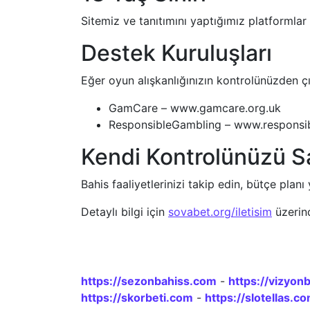
Sitemiz ve tanıtımını yaptığımız platformlar 
Destek Kuruluşları
Eğer oyun alışkanlığınızın kontrolünüzden ç
GamCare – www.gamcare.org.uk
ResponsibleGambling – www.responsi
Kendi Kontrolünüzü S
Bahis faaliyetlerinizi takip edin, bütçe plan
Detaylı bilgi için
sovabet.org/iletisim
üzerind
https://sezonbahiss.com
-
https://vizyon
https://skorbeti.com
-
https://slotellas.c