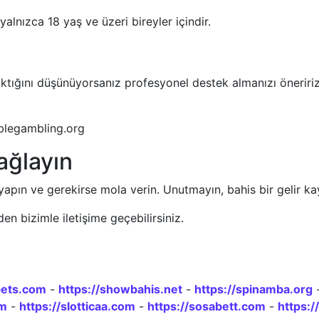
yalnızca 18 yaş ve üzeri bireyler içindir.
ıktığını düşünüyorsanız profesyonel destek almanızı öneririz
blegambling.org
ağlayın
ı yapın ve gerekirse mola verin. Unutmayın, bahis bir gelir ka
en bizimle iletişime geçebilirsiniz.
bets.com
-
https://showbahis.net
-
https://spinamba.org
om
-
https://slotticaa.com
-
https://sosabett.com
-
https:/