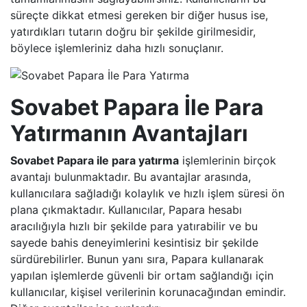
süreçte dikkat etmesi gereken bir diğer husus ise,
yatırdıkları tutarın doğru bir şekilde girilmesidir,
böylece işlemleriniz daha hızlı sonuçlanır.
Sovabet Papara İle Para
Yatırmanın Avantajları
Sovabet Papara ile para yatırma
işlemlerinin birçok
avantajı bulunmaktadır. Bu avantajlar arasında,
kullanıcılara sağladığı kolaylık ve hızlı işlem süresi ön
plana çıkmaktadır. Kullanıcılar, Papara hesabı
aracılığıyla hızlı bir şekilde para yatırabilir ve bu
sayede bahis deneyimlerini kesintisiz bir şekilde
sürdürebilirler. Bunun yanı sıra, Papara kullanarak
yapılan işlemlerde güvenli bir ortam sağlandığı için
kullanıcılar, kişisel verilerinin korunacağından emindir.