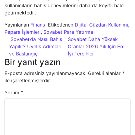
kullanıcıların bahis deneyimlerini daha da keyifli hale
getirmektedir.
Yayınlanan
Finans
Etiketlenen
Dijital Cüzdan Kullanımı
,
Papara İşlemleri
,
Sovabet Para Yatırma
Yazı dolaşımı
Sovabet’da Nasıl Bahis
Sovabet Daha Yüksek
Yapılır? Üyelik Adımları
Oranlar 2026 Yılı İçin En
ve Başlangıç
İyi Tercihler
Bir yanıt yazın
E-posta adresiniz yayınlanmayacak.
Gerekli alanlar
*
ile işaretlenmişlerdir
Yorum
*