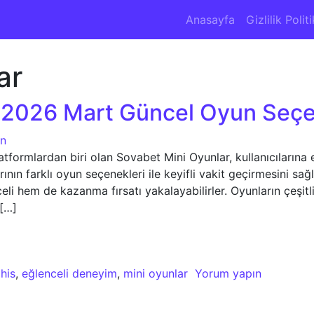
Anasayfa
Gizlilik Polit
ar
 2026 Mart Güncel Oyun Seçe
n
tformlardan biri olan Sovabet Mini Oyunlar, kullanıcılarına 
nın farklı oyun seçenekleri ile keyifli vakit geçirmesini sağl
i hem de kazanma fırsatı yakalayabilirler. Oyunların çeşitli
 […]
unlar 2026 Mart Güncel Oyun Seçenekleri
his
,
eğlenceli deneyim
,
mini oyunlar
Yorum yapın