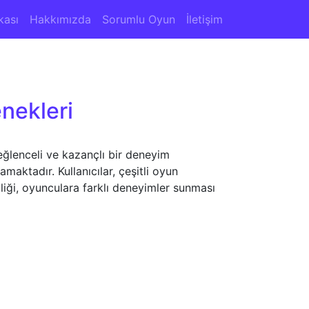
ikası
Hakkımızda
Sorumlu Oyun
İletişim
nekleri
eğlenceli ve kazançlı bir deneyim
amaktadır. Kullanıcılar, çeşitli oyun
liği, oyunculara farklı deneyimler sunması