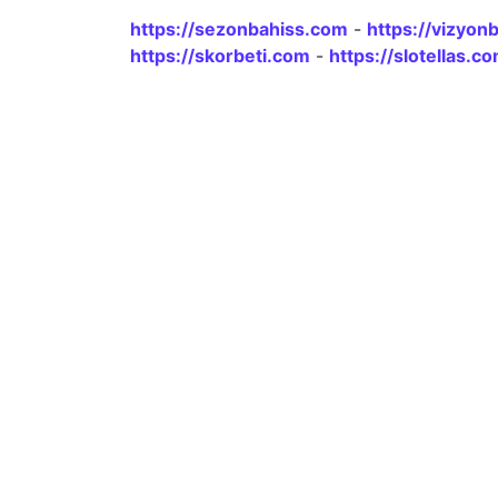
https://sezonbahiss.com
-
https://vizyon
https://skorbeti.com
-
https://slotellas.c