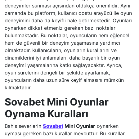
deneyimler sunması açısından oldukça önemlidir. Aynı
zamanda bu platform, kullanıcı dostu arayüzü ile oyun
deneyimini daha da keyifli hale getirmektedir. Oyunları
oynarken dikkat etmeniz gereken bazı noktalar
bulunmaktadır. Bu noktalar, oyuncuların hem eğlenceli
hem de güvenli bir deneyim yaşamasına yardımcı
olmaktadır. Kullanıcıların, oyunların kurallarını ve
dinamiklerini iyi anlamaları, daha başarılı bir oyun
deneyimi yaşamalarına katkı sağlayacaktır. Ayrıca,
oyun sürelerini dengeli bir şekilde ayarlamak,
oyuncuların daha uzun süre keyif almasını mümkün
kılmaktadır.
Sovabet Mini Oyunlar
Oynama Kuralları
Bahis severlerin
Sovabet
Mini Oyunlar
oynarken
uyması gereken bazı kurallar mevcuttur. Bu kurallar,