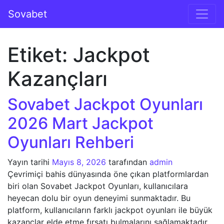
İçeriğe geç
Sovabet
Ana gezinti
Etiket:
Jackpot
Kazançları
Sovabet Jackpot Oyunları
2026 Mart Jackpot
Oyunları Rehberi
Yayın tarihi
Mayıs 8, 2026
tarafından
admin
Çevrimiçi bahis dünyasında öne çıkan platformlardan
biri olan Sovabet Jackpot Oyunları, kullanıcılara
heyecan dolu bir oyun deneyimi sunmaktadır. Bu
platform, kullanıcıların farklı jackpot oyunları ile büyük
kazançlar elde etme fırsatı bulmalarını sağlamaktadır.