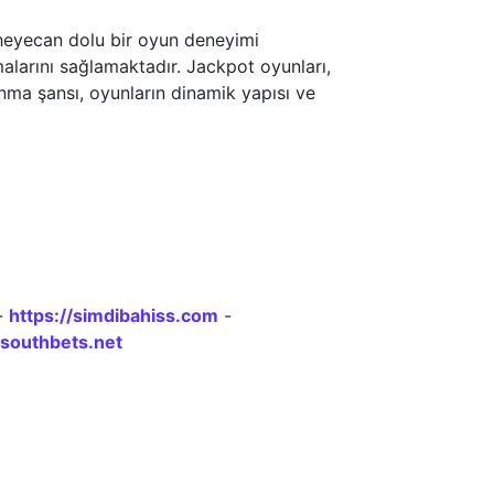
 heyecan dolu bir oyun deneyimi
malarını sağlamaktadır. Jackpot oyunları,
nma şansı, oyunların dinamik yapısı ve
-
https://simdibahiss.com
-
/southbets.net