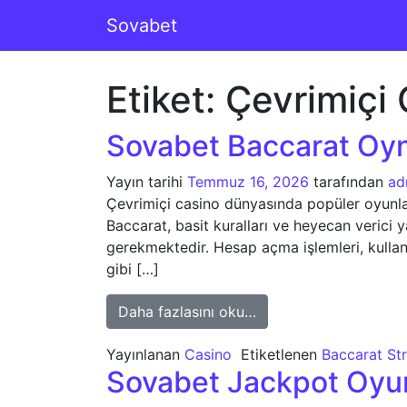
İçeriğe geç
Sovabet
Ana gezinti
Etiket:
Çevrimiçi 
Sovabet Baccarat Oyn
Yayın tarihi
Temmuz 16, 2026
tarafından
ad
Çevrimiçi casino dünyasında popüler oyunlar
Baccarat, basit kuralları ve heyecan verici
gerekmektedir. Hesap açma işlemleri, kullanı
gibi […]
from Sovabet Baccara
Daha fazlasını oku…
Yayınlanan
Casino
Etiketlenen
Baccarat Stra
Sovabet Jackpot Oyun