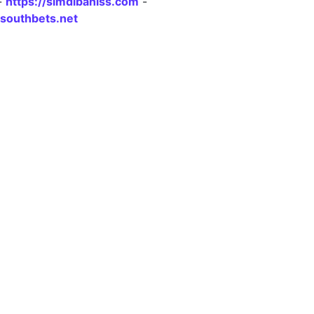
-
https://simdibahiss.com
-
/southbets.net