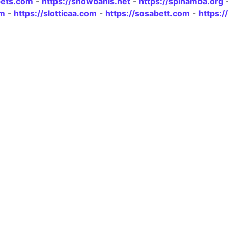
bets.com
-
https://showbahis.net
-
https://spinamba.org
om
-
https://slotticaa.com
-
https://sosabett.com
-
https:/