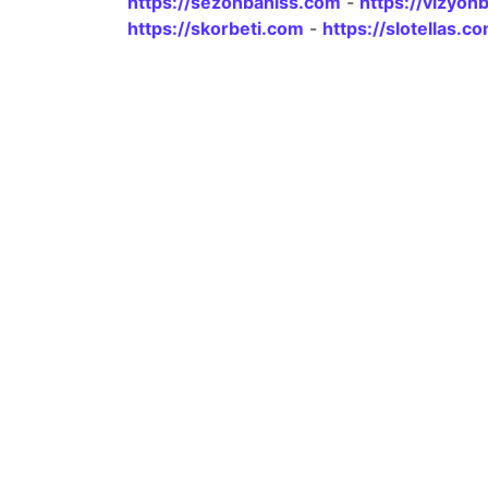
https://sezonbahiss.com
-
https://vizyon
https://skorbeti.com
-
https://slotellas.c