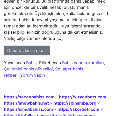
edilen bir konudur. Bu platformda bahis yapabilmek
için öncelikle bir üyelik hesabı oluşturmanız
gerekmektedir. Üyelik işlemleri, kullanıcıların güvenli bir
şekilde bahis deneyimi yaşamaları için gerekli olan
temel adımları içermektedir. Kayıt işlemi sırasında
kişisel bilgilerinizin doğruluğuna dikkat etmelisiniz.
Yanlış bilgi vermek, ileride […]
from Sovabet Bahis Nasıl Yapılır? 
Daha fazlasını oku…
Yayınlanan
Bahis
Etiketlenen
Bahis yapma kuralları
,
Çevrimiçi bahis güvenliği
,
Sovabet bahis
rehberi
Yorum yapın
https://sezonbahiss.com
-
https://vizyonbets.com
-
https://showbahis.net
-
https://spinamba.org
-
https://simdibahiss.com
-
https://skorbeti.com
-
https://slotellas.com
-
https://slotticaa.com
-