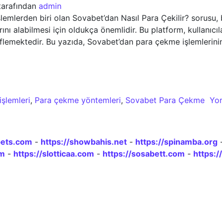
tarafından
admin
lemlerden biri olan Sovabet’dan Nasıl Para Çekilir? sorusu, 
rını alabilmesi için oldukça önemlidir. Bu platform, kullanıc
eflemektedir. Bu yazıda, Sovabet’dan para çekme işlemlerinin
 Para Çekilir? Hızlı ve Kolay Yöntemler Nelerdir?
işlemleri
,
Para çekme yöntemleri
,
Sovabet Para Çekme
Yo
bets.com
-
https://showbahis.net
-
https://spinamba.org
om
-
https://slotticaa.com
-
https://sosabett.com
-
https:/