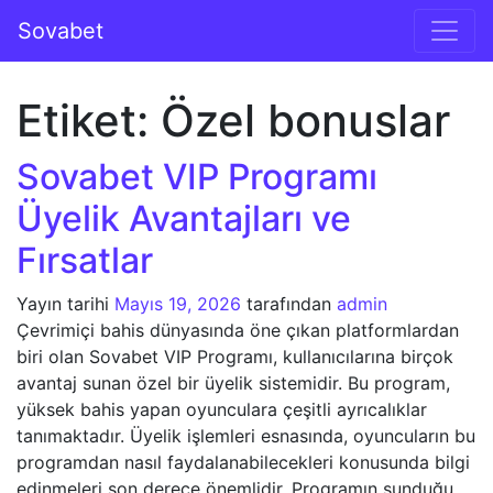
İçeriğe geç
Sovabet
Ana gezinti
Etiket:
Özel bonuslar
Sovabet VIP Programı
Üyelik Avantajları ve
Fırsatlar
Yayın tarihi
Mayıs 19, 2026
tarafından
admin
Çevrimiçi bahis dünyasında öne çıkan platformlardan
biri olan Sovabet VIP Programı, kullanıcılarına birçok
avantaj sunan özel bir üyelik sistemidir. Bu program,
yüksek bahis yapan oyunculara çeşitli ayrıcalıklar
tanımaktadır. Üyelik işlemleri esnasında, oyuncuların bu
programdan nasıl faydalanabilecekleri konusunda bilgi
edinmeleri son derece önemlidir. Programın sunduğu