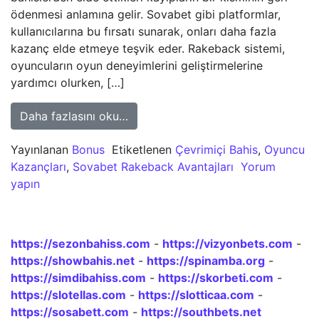
ödenmesi anlamına gelir. Sovabet gibi platformlar,
kullanıcılarına bu fırsatı sunarak, onları daha fazla
kazanç elde etmeye teşvik eder. Rakeback sistemi,
oyuncuların oyun deneyimlerini geliştirmelerine
yardımcı olurken, […]
from Sovabet Rakeback Nedir? Avant
Daha fazlasını oku…
Yayınlanan
Bonus
Etiketlenen
Çevrimiçi Bahis
,
Oyuncu
Kazançları
,
Sovabet Rakeback Avantajları
Yorum
yapın
https://sezonbahiss.com
-
https://vizyonbets.com
-
https://showbahis.net
-
https://spinamba.org
-
https://simdibahiss.com
-
https://skorbeti.com
-
https://slotellas.com
-
https://slotticaa.com
-
https://sosabett.com
-
https://southbets.net