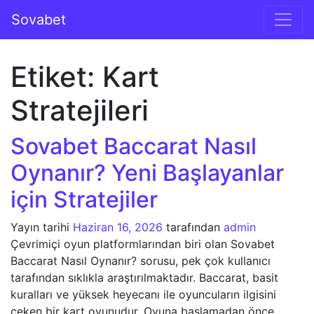
İçeriğe geç
Sovabet
Ana gezinti
Etiket:
Kart
Stratejileri
Sovabet Baccarat Nasıl
Oynanır? Yeni Başlayanlar
için Stratejiler
Yayın tarihi
Haziran 16, 2026
tarafından
admin
Çevrimiçi oyun platformlarından biri olan Sovabet
Baccarat Nasıl Oynanır? sorusu, pek çok kullanıcı
tarafından sıklıkla araştırılmaktadır. Baccarat, basit
kuralları ve yüksek heyecanı ile oyuncuların ilgisini
çeken bir kart oyunudur. Oyuna başlamadan önce,