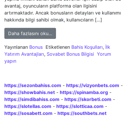
avantaj, oyuncuların platforma olan ilgisini
artırmaktadır. Ancak bonusların detayları ve kullanımı
hakkında bilgi sahibi olmak, kullanıcıların […]
from Sovabet İlk Yatırım Bonusu Var 
Daha fazlasını oku…
Yayınlanan
Bonus
Etiketlenen
Bahis Koşulları
,
İlk
Yatırım Avantajları
,
Sovabet Bonus Bilgisi
Yorum
yapın
https://sezonbahiss.com
-
https://vizyonbets.com
-
https://showbahis.net
-
https://spinamba.org
-
https://simdibahiss.com
-
https://skorbeti.com
-
https://slotellas.com
-
https://slotticaa.com
-
https://sosabett.com
-
https://southbets.net