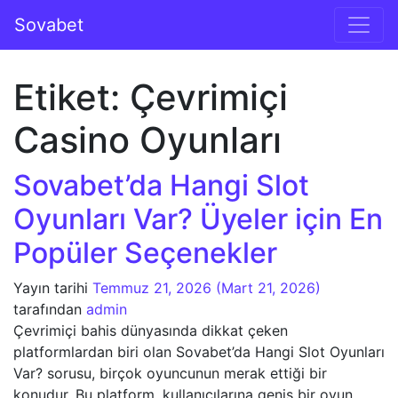
İçeriğe geç
Sovabet
Ana gezinti
Etiket:
Çevrimiçi
Casino Oyunları
Sovabet’da Hangi Slot
Oyunları Var? Üyeler için En
Popüler Seçenekler
Yayın tarihi
Temmuz 21, 2026
(Mart 21, 2026)
tarafından
admin
Çevrimiçi bahis dünyasında dikkat çeken
platformlardan biri olan Sovabet’da Hangi Slot Oyunları
Var? sorusu, birçok oyuncunun merak ettiği bir
konudur. Bu platform, kullanıcılarına geniş bir oyun