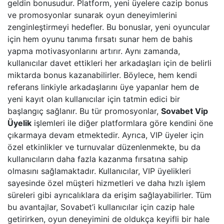
geldin bonusudur. Platform, yeni üyelere cazip bonus
ve promosyonlar sunarak oyun deneyimlerini
zenginleştirmeyi hedefler. Bu bonuslar, yeni oyuncular
için hem oyunu tanıma fırsatı sunar hem de bahis
yapma motivasyonlarını artırır. Aynı zamanda,
kullanıcılar davet ettikleri her arkadaşları için de belirli
miktarda bonus kazanabilirler. Böylece, hem kendi
referans linkiyle arkadaşlarını üye yapanlar hem de
yeni kayıt olan kullanıcılar için tatmin edici bir
başlangıç sağlanır. Bu tür promosyonlar,
Sovabet Vip
Üyelik
işlemleri ile diğer platformlara göre kendini öne
çıkarmaya devam etmektedir. Ayrıca, VIP üyeler için
özel etkinlikler ve turnuvalar düzenlenmekte, bu da
kullanıcıların daha fazla kazanma fırsatına sahip
olmasını sağlamaktadır. Kullanıcılar, VIP üyelikleri
sayesinde özel müşteri hizmetleri ve daha hızlı işlem
süreleri gibi ayrıcalıklara da erişim sağlayabilirler. Tüm
bu avantajlar, Sovabet’i kullanıcılar için cazip hale
getirirken, oyun deneyimini de oldukça keyifli bir hale