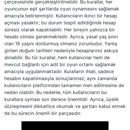
çerçevesinde gerçekleştirilmelidir. Bu kurallar, her
oyuncunun eşit şartlarda oyun oynamasını sağlamak
amacıyla belirlenmiştir. Kullanıcıların ikinci bir hesap
açması yasaktır; bu durum tespit edildiğinde hesap
süresiz olarak kapatılabilir. Her bireyin yalnızca bir
hesabı olması gerekmektedir. Ayrıca, yasal yaş sınırı
olan 18 yaşını doldurmuş olmanız zorunludur. Yanlış
girilen doğum tarihleri nedeniyle hesaplarınız askıya
alınabilir. Bu tür kurallar, hem kullanıcılar hem de
mevcut bağlantı için adil bir oyun ortamı sağlamak
amacıyla uygulanmaktadır. Kuralların ihlali, sadece
hesabın kapatılmasıyla sonuçlanmaz; aynı zamanda
kullanıcıların platformdan tamamen men edilmesine de
neden olabilir. Bu nedenle, tüm kullanıcıların bu
kurallara uyması son derece önemlidir. Ayrıca, üyelik
sözleşmesini dikkatlice okumak ve şartları kabul etmek
de bu sürecin önemli bir parçasıdır.