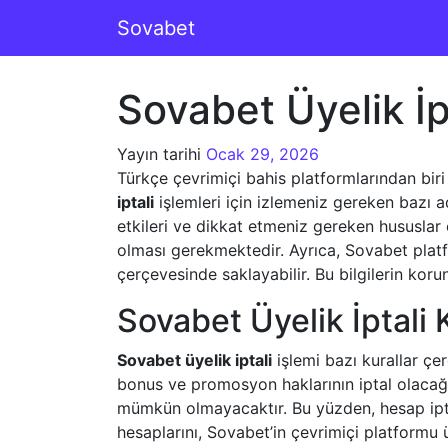
İçeriğe geç
Sovabet
Ana gezinti
Sovabet Üyelik İp
Yayın tarihi
Ocak 29, 2026
Türkçe çevrimiçi bahis platformlarından biri 
iptali
işlemleri için izlemeniz gereken bazı a
etkileri ve dikkat etmeniz gereken hususla
olması gerekmektedir. Ayrıca, Sovabet platfor
çerçevesinde saklayabilir. Bu bilgilerin korun
Sovabet Üyelik İptali K
Sovabet üyelik iptali
işlemi bazı kurallar çe
bonus ve promosyon haklarının iptal olacağıd
mümkün olmayacaktır. Bu yüzden, hesap iptali
hesaplarını, Sovabet’in çevrimiçi platformu ü