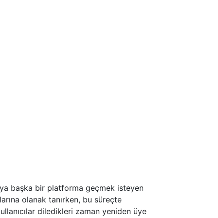
veya başka bir platforma geçmek isteyen
alarına olanak tanırken, bu süreçte
ullanıcılar diledikleri zaman yeniden üye