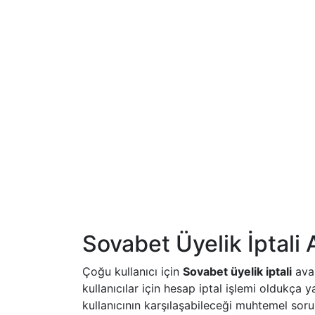
Sovabet Üyelik İptali 
Çoğu kullanıcı için
Sovabet üyelik iptali
avan
kullanıcılar için hesap iptal işlemi oldukça 
kullanıcının karşılaşabileceği muhtemel soru