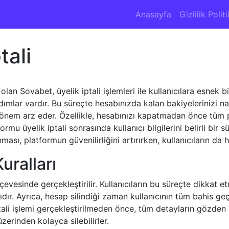
Anasayfa
Gizlilik Polit
tali
olan Sovabet, üyelik iptali işlemleri ile kullanıcılara esnek
dımlar vardır. Bu süreçte hesabınızda kalan bakiyelerinizi na
r önem arz eder. Özellikle, hesabınızı kapatmadan önce tüm
mu üyelik iptali sonrasında kullanıcı bilgilerini belirli bir 
ması, platformun güvenilirliğini artırırken, kullanıcıların da 
uralları
rçevesinde gerçekleştirilir. Kullanıcıların bu süreçte dikkat
ır. Ayrıca, hesap silindiği zaman kullanıcının tüm bahis geçm
 işlemi gerçekleştirilmeden önce, tüm detayların gözden geçi
zerinden kolayca silebilirler.