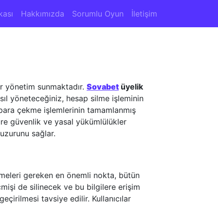
ikası
Hakkımızda
Sorumlu Oyun
İletişim
 bir yönetim sunmaktadır.
Sovabet
üyelik
sıl yöneteceğiniz, hesap silme işleminin
 para çekme işlemlerinin tamamlanmış
süre güvenlik ve yasal yükümlülükler
huzurunu sağlar.
 etmeleri gereken en önemli nokta, bütün
işi de silinecek ve bu bilgilere erişim
rilmesi tavsiye edilir. Kullanıcılar