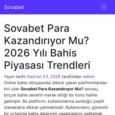
İçeriğe geç
Sovabet
Ana gezinti
Sovabet Para
Kazandırıyor Mu?
2026 Yılı Bahis
Piyasası Trendleri
Yayın tarihi
Haziran 23, 2026
tarafından
admin
Online bahis dünyasında dikkat çeken platformlardan
biri olan
Sovabet Para Kazandırıyor Mu?
sorusu,
birçok bahis severin merak ettiği bir konu haline
gelmiştir. Bu platform, kullanıcılarına sunduğu çeşitli
olanaklarla dikkat çekmektedir. Kullanıcıların, güvenilir
bir ortamda bahis deneyimi yaşamalarını sağlamak