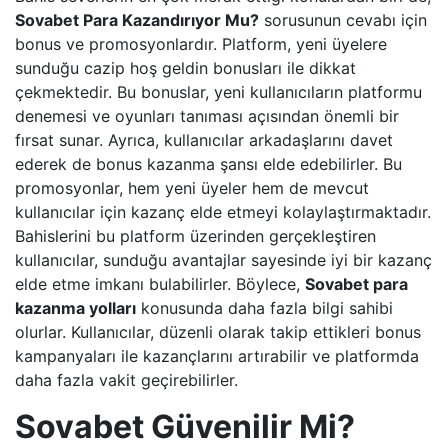
Sovabet Para Kazandırıyor Mu?
sorusunun cevabı için
bonus ve promosyonlardır. Platform, yeni üyelere
sunduğu cazip hoş geldin bonusları ile dikkat
çekmektedir. Bu bonuslar, yeni kullanıcıların platformu
denemesi ve oyunları tanıması açısından önemli bir
fırsat sunar. Ayrıca, kullanıcılar arkadaşlarını davet
ederek de bonus kazanma şansı elde edebilirler. Bu
promosyonlar, hem yeni üyeler hem de mevcut
kullanıcılar için kazanç elde etmeyi kolaylaştırmaktadır.
Bahislerini bu platform üzerinden gerçekleştiren
kullanıcılar, sunduğu avantajlar sayesinde iyi bir kazanç
elde etme imkanı bulabilirler. Böylece,
Sovabet para
kazanma yolları
konusunda daha fazla bilgi sahibi
olurlar. Kullanıcılar, düzenli olarak takip ettikleri bonus
kampanyaları ile kazançlarını artırabilir ve platformda
daha fazla vakit geçirebilirler.
Sovabet Güvenilir Mi?