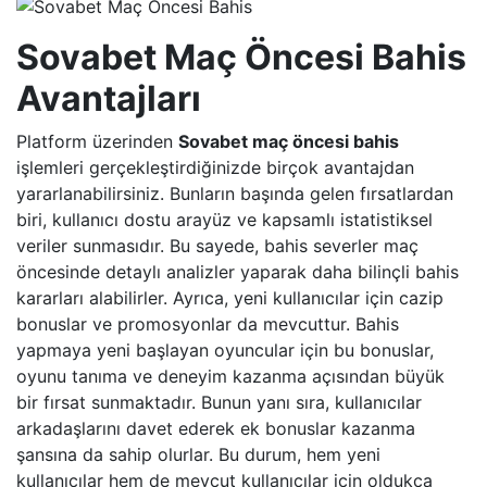
Sovabet Maç Öncesi Bahis
Avantajları
Platform üzerinden
Sovabet maç öncesi bahis
işlemleri gerçekleştirdiğinizde birçok avantajdan
yararlanabilirsiniz. Bunların başında gelen fırsatlardan
biri, kullanıcı dostu arayüz ve kapsamlı istatistiksel
veriler sunmasıdır. Bu sayede, bahis severler maç
öncesinde detaylı analizler yaparak daha bilinçli bahis
kararları alabilirler. Ayrıca, yeni kullanıcılar için cazip
bonuslar ve promosyonlar da mevcuttur. Bahis
yapmaya yeni başlayan oyuncular için bu bonuslar,
oyunu tanıma ve deneyim kazanma açısından büyük
bir fırsat sunmaktadır. Bunun yanı sıra, kullanıcılar
arkadaşlarını davet ederek ek bonuslar kazanma
şansına da sahip olurlar. Bu durum, hem yeni
kullanıcılar hem de mevcut kullanıcılar için oldukça