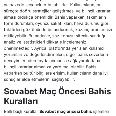
yelpazede seçenekler bulabilirler. Kullanıcıların, bu
süreçte doğru stratejiler geliştirmesi ve bilinçli kararlar
alması oldukça önemlidir. Bahis yaparken, takımların
form durumları, oyuncu sakatlıkları, hava durumu gibi
faktörleri göz önünde bulundurmak, kazanç oranlarınızı
etkileyebilir. Bu nedenle, söz konusu sitenin sunduğu
analiz ve istatistikleri dikkatle incelemeniz
önerilmektedir. Ayrıca, platformda yer alan kullanıcı
yorumları ve değerlendirmeleri, diğer bahis severlerin
deneyimlerinden faydalanmanızı sağlayarak daha
bilinçli kararlar almanıza yardımcı olabilir. Bahis
yaparken bu tür bilgilere erişim, kullanıcıların daha iyi
sonuçlar elde etmelerini sağlayabilir.
Sovabet Maç Öncesi Bahis
Kuralları
Belli başlı kurallar
Sovabet maç öncesi bahis
işlemleri