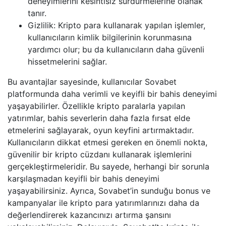
deneyimlerini kesintisiz sürdürmelerine olanak
tanır.
Gizlilik: Kripto para kullanarak yapılan işlemler,
kullanıcıların kimlik bilgilerinin korunmasına
yardımcı olur; bu da kullanıcıların daha güvenli
hissetmelerini sağlar.
Bu avantajlar sayesinde, kullanıcılar Sovabet
platformunda daha verimli ve keyifli bir bahis deneyimi
yaşayabilirler. Özellikle kripto paralarla yapılan
yatırımlar, bahis severlerin daha fazla fırsat elde
etmelerini sağlayarak, oyun keyfini artırmaktadır.
Kullanıcıların dikkat etmesi gereken en önemli nokta,
güvenilir bir kripto cüzdanı kullanarak işlemlerini
gerçekleştirmeleridir. Bu sayede, herhangi bir sorunla
karşılaşmadan keyifli bir bahis deneyimi
yaşayabilirsiniz. Ayrıca, Sovabet’in sunduğu bonus ve
kampanyalar ile kripto para yatırımlarınızı daha da
değerlendirerek kazancınızı artırma şansını