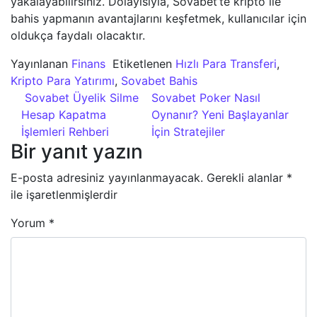
yakalayabilirsiniz. Dolayısıyla, Sovabet’te kripto ile
bahis yapmanın avantajlarını keşfetmek, kullanıcılar için
oldukça faydalı olacaktır.
Yayınlanan
Finans
Etiketlenen
Hızlı Para Transferi
,
Kripto Para Yatırımı
,
Sovabet Bahis
Yazı dolaşımı
Sovabet Üyelik Silme
Sovabet Poker Nasıl
Hesap Kapatma
Oynanır? Yeni Başlayanlar
İşlemleri Rehberi
İçin Stratejiler
Bir yanıt yazın
E-posta adresiniz yayınlanmayacak.
Gerekli alanlar
*
ile işaretlenmişlerdir
Yorum
*