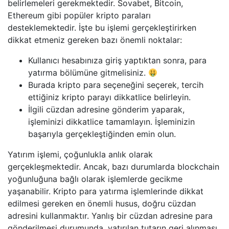
belirlemeleri gerekmektedir. Sovabet, Bitcoin,
Ethereum gibi popüler kripto paraları
desteklemektedir. İşte bu işlemi gerçekleştirirken
dikkat etmeniz gereken bazı önemli noktalar:
Kullanıcı hesabınıza giriş yaptıktan sonra, para
yatırma bölümüne gitmelisiniz.
Burada kripto para seçeneğini seçerek, tercih
ettiğiniz kripto parayı dikkatlice belirleyin.
İlgili cüzdan adresine gönderim yaparak,
işleminizi dikkatlice tamamlayın. İşleminizin
başarıyla gerçekleştiğinden emin olun.
Yatırım işlemi, çoğunlukla anlık olarak
gerçekleşmektedir. Ancak, bazı durumlarda blockchain
yoğunluğuna bağlı olarak işlemlerde gecikme
yaşanabilir. Kripto para yatırma işlemlerinde dikkat
edilmesi gereken en önemli husus, doğru cüzdan
adresini kullanmaktır. Yanlış bir cüzdan adresine para
gönderilmesi durumunda, yatırılan tutarın geri alınması