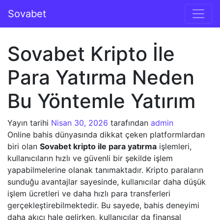
İçeriğe geç
Sovabet
Ana gezinti
Sovabet Kripto İle
Para Yatırma Neden
Bu Yöntemle Yatırım
Yayın tarihi
Nisan 30, 2026
tarafından
admin
Online bahis dünyasında dikkat çeken platformlardan
biri olan
Sovabet kripto ile para yatırma
işlemleri,
kullanıcıların hızlı ve güvenli bir şekilde işlem
yapabilmelerine olanak tanımaktadır. Kripto paraların
sunduğu avantajlar sayesinde, kullanıcılar daha düşük
işlem ücretleri ve daha hızlı para transferleri
gerçekleştirebilmektedir. Bu sayede, bahis deneyimi
daha akıcı hale gelirken, kullanıcılar da finansal