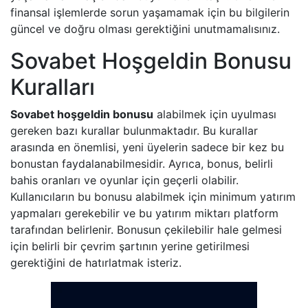
finansal işlemlerde sorun yaşamamak için bu bilgilerin
güncel ve doğru olması gerektiğini unutmamalısınız.
Sovabet Hoşgeldin Bonusu
Kuralları
Sovabet hoşgeldin bonusu
alabilmek için uyulması
gereken bazı kurallar bulunmaktadır. Bu kurallar
arasında en önemlisi, yeni üyelerin sadece bir kez bu
bonustan faydalanabilmesidir. Ayrıca, bonus, belirli
bahis oranları ve oyunlar için geçerli olabilir.
Kullanıcıların bu bonusu alabilmek için minimum yatırım
yapmaları gerekebilir ve bu yatırım miktarı platform
tarafından belirlenir. Bonusun çekilebilir hale gelmesi
için belirli bir çevrim şartının yerine getirilmesi
gerektiğini de hatırlatmak isteriz.